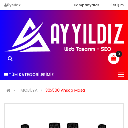
Üyelik
Kampanyalar
İletişim
0
TÜM KATEGORİLERİMİZ
MOBİLYA
30x500 Ahsap Masa